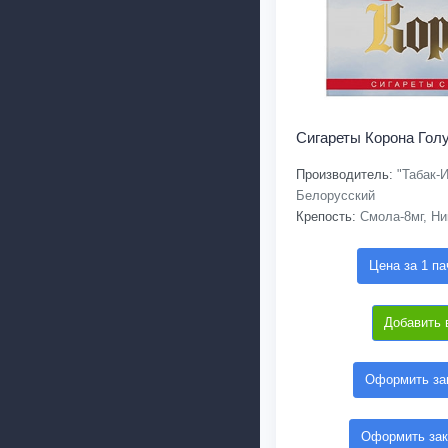
Сигареты Корона Гол
Производитель:
"Табак-И
Белорусский
Крепость:
Смола-8мг, Ни
Цена за 1 па
Добавить 
Оформить зак
Оформить зак