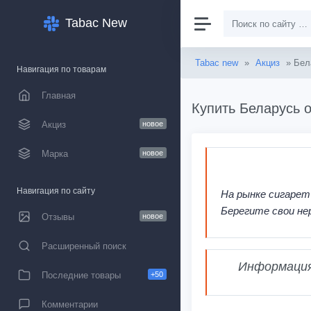
Tabac New
Tabac new
»
Акциз
» Бел
Навигация по товарам
Главная
Купить Беларусь о
Акциз
новое
Марка
новое
Навигация по сайту
На рынке сигарет
Берегите свои не
Отзывы
новое
Расширенный поиск
Информация,
Последние товары
+50
Комментарии