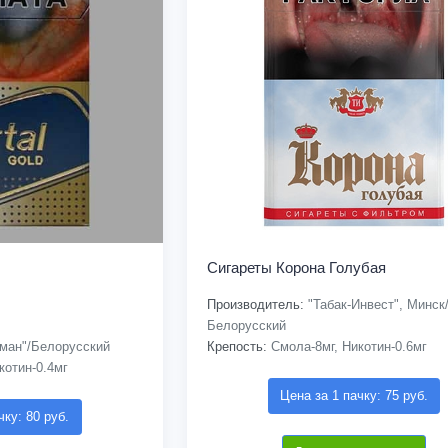
Сигареты Корона Голубая
Производитель:
"Табак-Инвест", Минск
Белорусский
ман"/Белорусский
Крепость:
Смола-8мг, Никотин-0.6мг
котин-0.4мг
Цена за 1 пачку: 75 руб.
чку: 80 руб.