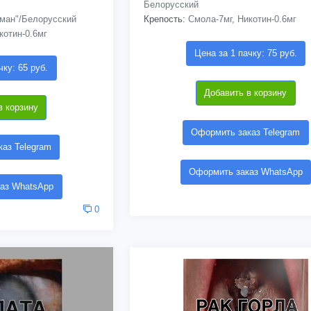
Белорусский
ман"/Белорусский
Крепость:
Смола-7мг, Никотин-0.6мг
котин-0.6мг
Цена за 1 пачку: 75 руб.
чку: 65 руб.
Добавить в корзину
в корзину
Оформить заказ Telegram
аз Telegram
Оформить заказ WhatsApp
аз WhatsApp
0