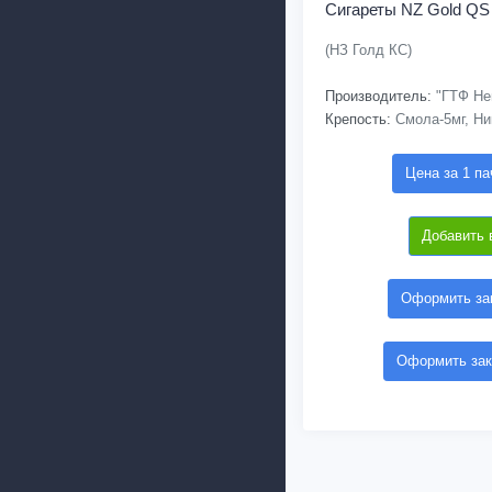
Сигареты NZ Gold QS
(НЗ Голд КС)
Производитель:
"ГТФ Не
Крепость:
Смола-5мг, Ни
Цена за 1 па
Добавить 
Оформить зак
Оформить зак