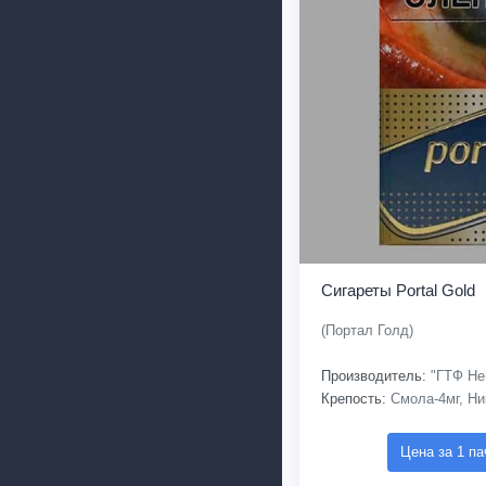
Сигареты Portal Gold
(Портал Голд)
Производитель:
"ГТФ Не
Крепость:
Смола-4мг, Ни
Цена за 1 па