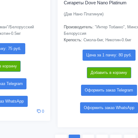
Сигареты Dove Nano Platinum
(Дав Нано Платинум)
ман"/Белорусский
Производитель:
"Интер Тобакко", Минс
котин-0.5мг
Белоруссия
Крепость:
Смола-6мг, Никотин-0.6мг
чку: 75 руб.
Цена за 1 пачку: 80 руб.
в корзину
Добавить в корзину
аз Telegram
Оформить заказ Telegram
аз WhatsApp
Оформить заказ WhatsApp
0