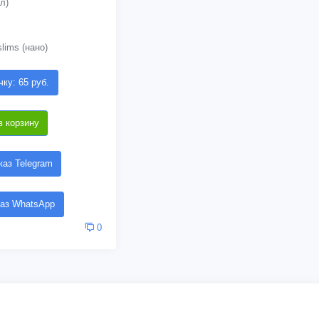
л)
lims (нано)
чку: 65 руб.
в корзину
аз Telegram
аз WhatsApp
0