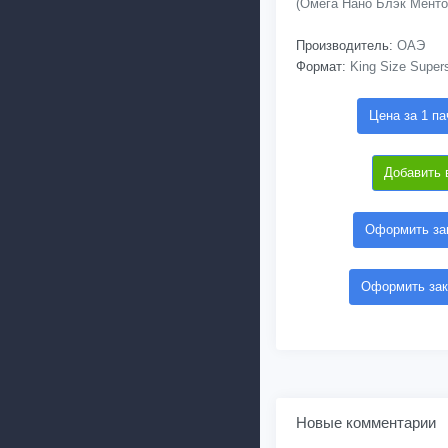
(Омега Нано Блэк Менто
Производитель:
ОАЭ
Формат:
King Size Supers
Цена за 1 па
Добавить 
Оформить зак
Оформить зак
Новые комментарии