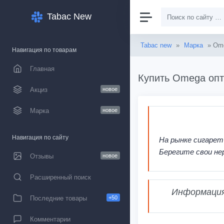
Tabac New
Tabac new
»
Марка
» Om
Навигация по товарам
Главная
Купить Omega опт
Акциз
новое
Марка
новое
Навигация по сайту
На рынке сигарет
Берегите свои не
Отзывы
новое
Расширенный поиск
Информация,
Последние товары
+50
Комментарии