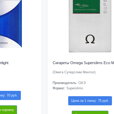
light
Сигареты Omega Superslims Eco M
(Омега Суперслим Ментол)
Производитель:
ОАЭ
Формат:
Superslims
чку: 70 руб.
Цена за 1 пачку: 75 руб.
в корзину