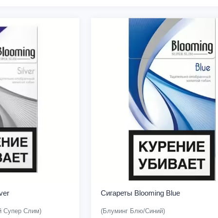
ver
Сигареты Blooming Blue
й Супер Слим)
(Блуминг Блю/Синий)