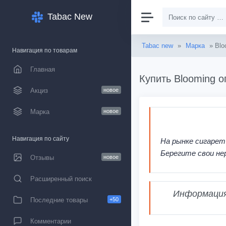
Tabac New
Tabac new
»
Марка
» Blo
Навигация по товарам
Главная
Купить Blooming о
Акциз
новое
Марка
новое
Навигация по сайту
На рынке сигарет
Берегите свои не
Отзывы
новое
Расширенный поиск
Информация,
Последние товары
+50
Комментарии