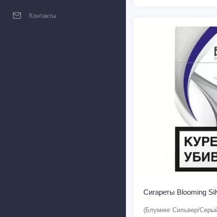
Контакты
Сигареты Blooming Sil
(Блуминг Сильвер/Серы