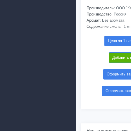
Производитель:
ООО "Ке
Производство:
Россия
Аромат:
Без аромата
Содержание смолы:
1 мг
Цена за 1 па
Добавить 
Оформить зак
Оформить зак
Новые комментарии