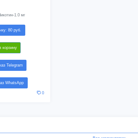
икотин-1.0 мг
чку: 80 руб.
в корзину
аз Telegram
аз WhatsApp
0