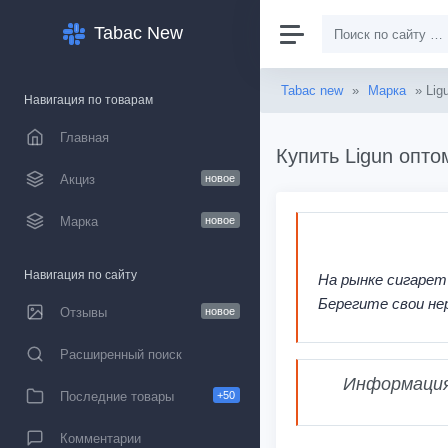
Tabac New
Tabac new
»
Марка
» Lig
Навигация по товарам
Главная
Купить Ligun опто
Акциз
новое
Марка
новое
Навигация по сайту
На рынке сигарет
Берегите свои не
Отзывы
новое
Расширенный поиск
Информация,
Последние товары
+50
Комментарии