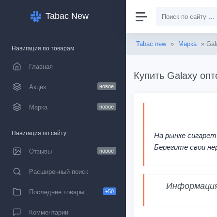
Tabac New
Tabac new
»
Марка
» Gal
Навигация по товарам
Главная
Купить Galaxy опт
Акциз
новое
Марка
новое
Навигация по сайту
На рынке сигарет
Берегите свои не
Отзывы
новое
Расширенный поиск
Информация,
Последние товары
+50
Комментарии