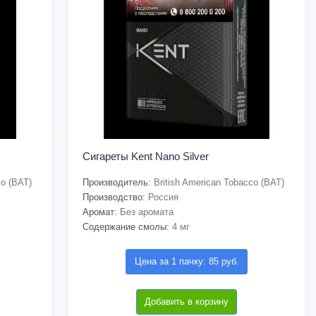
Сигареты Kent Nano Silver
co (BAT)
Производитель:
British American Tobacco (BAT)
Производство:
Россия
Аромат:
Без аромата
Содержание смолы:
4 мг
Цена за 1 пачку: 85 руб.
Добавить в корзину