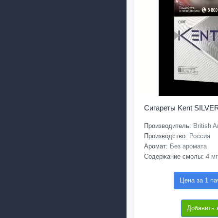
Сигареты Kent SILVER
Производитель:
British 
Производство:
Россия
Аромат:
Без аромата
Содержание смолы:
4 мг
Цена за 1 па
Добавить 