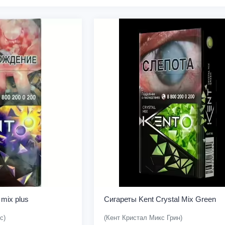
 mix plus
Сигареты Kent Crystal Mix Green
с)
(Кент Кристал Микс Грин)