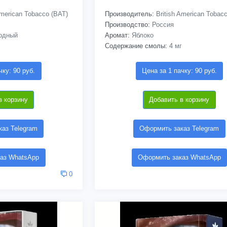
American Tobacco (BAT)
Производитель:
British American Tobac
Производство:
Россия
одный
Аромат:
Яблоко
Содержание смолы:
4 мг
чку: 90 руб.
Цена за 1 пачку: 90 руб.
в корзину
Добавить в корзину
аз Telegram
Оформить заказ Telegram
аз WhatsApp
Оформить заказ WhatsApp
0