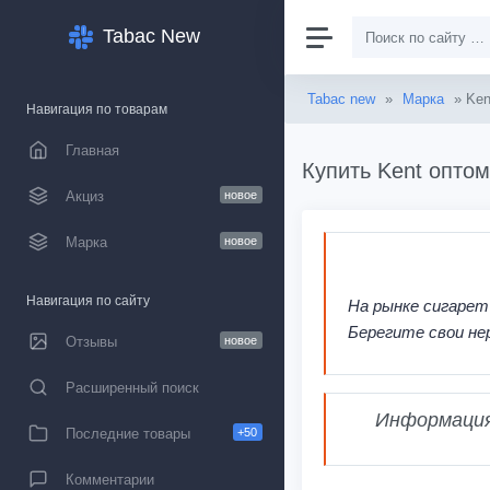
Tabac New
Tabac new
»
Марка
» Ken
Навигация по товарам
Главная
Купить Kent оптом
Акциз
новое
Марка
новое
Навигация по сайту
На рынке сигарет
Берегите свои не
Отзывы
новое
Расширенный поиск
Информация,
Последние товары
+50
Комментарии