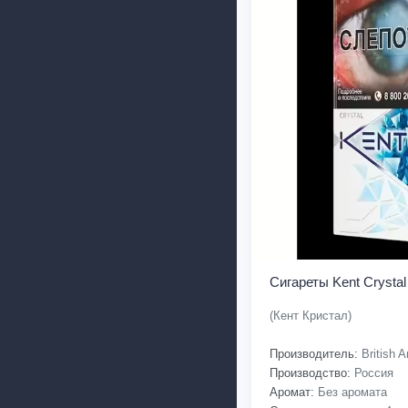
Сигареты Kent Crystal
(Кент Кристал)
Производитель:
British 
Производство:
Россия
Аромат:
Без аромата