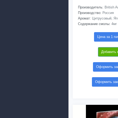
Производитель:
British 
Производство:
Россия
Аромат:
Цитрусовый, Яг
Содержание смолы:
4мг
Цена за 1 па
Добавить 
Оформить зак
Оформить зак