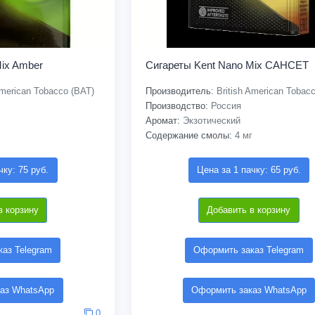
Mix Amber
Сигареты Kent Nano Mix САНСЕТ
American Tobacco (BAT)
Производитель:
British American Tobac
Производство:
Россия
Аромат:
Экзотический
Содержание смолы:
4 мг
чку: 75 руб.
Цена за 1 пачку: 65 руб.
в корзину
Добавить в корзину
аз Telegram
Оформить заказ Telegram
аз WhatsApp
Оформить заказ WhatsApp
0