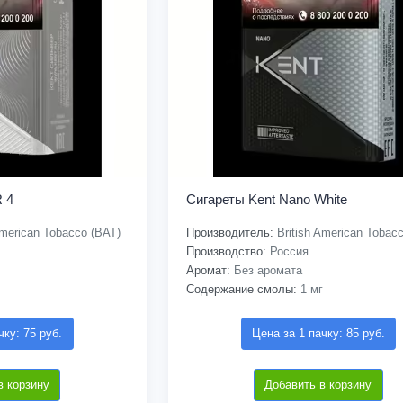
 4
Сигареты Kent Nano White
American Tobacco (BAT)
Производитель:
British American Tobac
Производство:
Россия
Аромат:
Без аромата
Содержание смолы:
1 мг
чку: 75 руб.
Цена за 1 пачку: 85 руб.
в корзину
Добавить в корзину