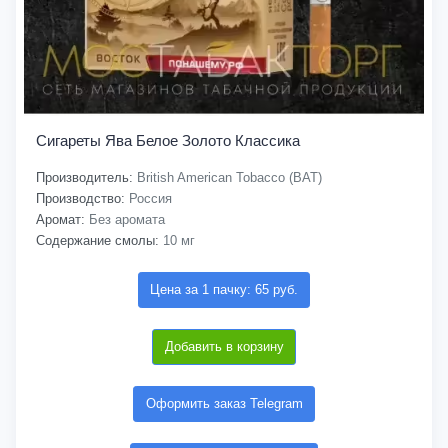
Сигареты Ява Белое Золото Классика
Производитель:
British American Tobacco (BAT)
Производство:
Россия
Аромат:
Без аромата
Содержание смолы:
10 мг
Цена за 1 пачку: 65 руб.
Добавить в корзину
Оформить заказ Telegram