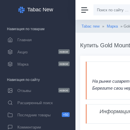
Tabac New
Tabac new
»
Марка
» Gol
Навигация по товарам
Главная
Купить Gold Mount
Акциз
новое
Марка
новое
Навигация по сайту
На рынке сигарет
Берегите свои не
Отзывы
новое
Расширенный поиск
Информация,
Последние товары
+50
Комментарии