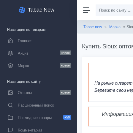
Tabac New
Tabac new
»
Марка
» Sio
Навигация по товарам
Главная
Купить Sioux опто
Акциз
новое
Марка
новое
Навигация по сайту
На рынке сигарет
Берегите свои не
Отзывы
новое
Расширенный поиск
Информация,
Последние товары
+50
Комментарии