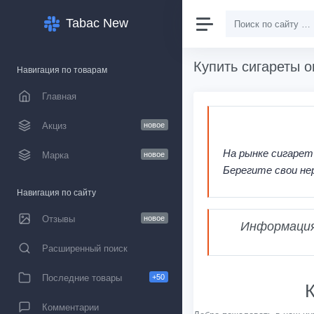
Tabac New
Купить сигареты о
Навигация по товарам
Главная
Акциз
новое
На рынке сигарет
Марка
новое
Берегите свои не
Навигация по сайту
Отзывы
новое
Информация,
Расширенный поиск
Последние товары
+50
К
Комментарии