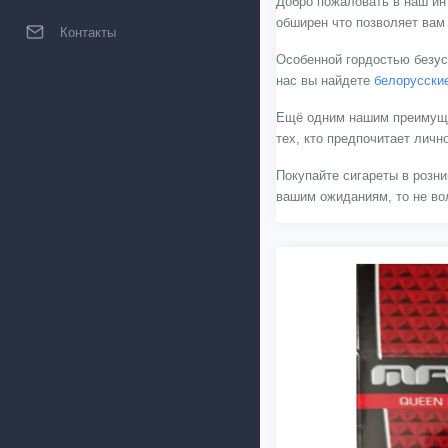
Добро пожаловать в наш ин
обширен что позволяет вам
Контакты
Особенной гордостью безус
нас вы найдете
белорусски
Ещё одним нашим преимущес
тех, кто предпочитает лич
Покупайте сигареты в розни
вашим ожиданиям, то не вол