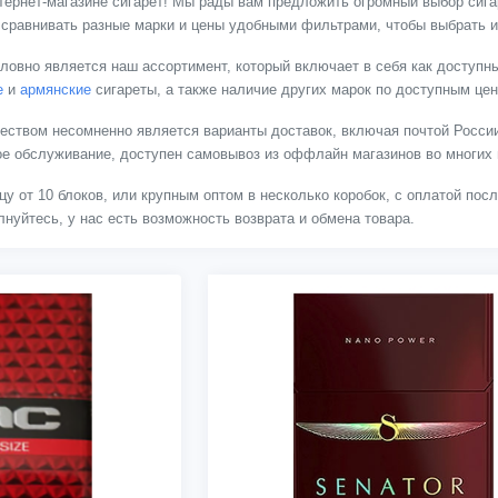
тернет-магазине сигарет! Мы рады вам предложить огромный выбор сигар
 сравнивать разные марки и цены удобными фильтрами, чтобы выбрать и
ловно является наш ассортимент, который включает в себя как доступны
е
и
армянские
сигареты, а также наличие других марок по доступным це
твом несомненно является варианты доставок, включая почтой России
ное обслуживание, доступен самовывоз из оффлайн магазинов во многих 
цу от 10 блоков, или крупным оптом в несколько коробок, с оплатой пос
нуйтесь, у нас есть возможность возврата и обмена товара.