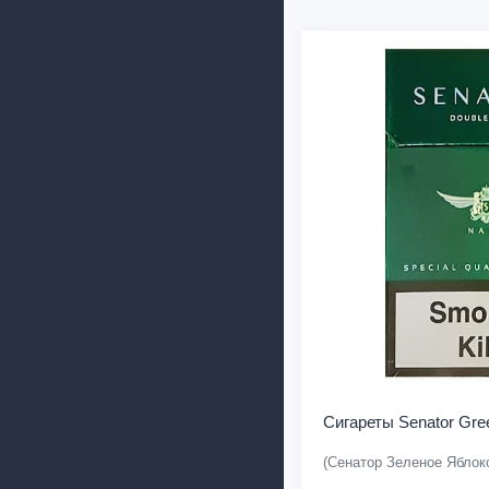
Сигареты Senator Gre
(Сенатор Зеленое Яблок