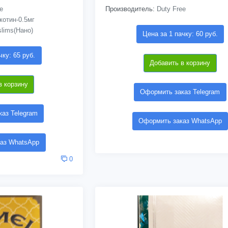
e
Производитель:
Duty Free
котин-0.5мг
slims(Нано)
Цена за 1 пачку: 60 руб.
чку: 65 руб.
Добавить в корзину
в корзину
Оформить заказ Telegram
аз Telegram
Оформить заказ WhatsApp
аз WhatsApp
0