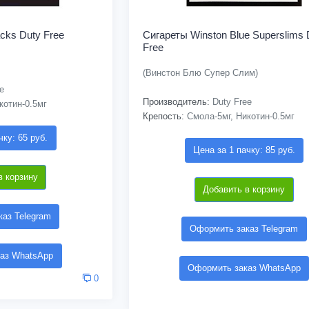
cks Duty Free
Сигареты Winston Blue Superslims 
Free
(Винстон Блю Супер Слим)
e
Производитель:
Duty Free
котин-0.5мг
Крепость:
Смола-5мг, Никотин-0.5мг
чку: 65 руб.
Цена за 1 пачку: 85 руб.
в корзину
Добавить в корзину
аз Telegram
Оформить заказ Telegram
аз WhatsApp
Оформить заказ WhatsApp
0