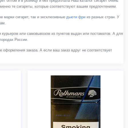
ет оптом и в розницу и без предоплаты Наш каталог сигарет очень
менно те сигареты, которые соответствуют вашим предпочтениям.
е марки сигарет, так и эксклюзивные
дьюти фри
из разных стран. У
нам.
 курьером или самовывозом из пунктов выдач или постаматов. А для
городах России.
ле оформления заказа. А если ваш заказ вдруг не соответствует