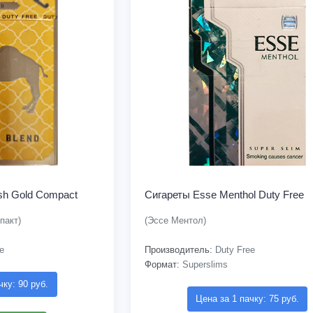
sh Gold Compact
Сигареты Esse Menthol Duty Free
пакт)
(Эссе Ментол)
e
Производитель:
Duty Free
Формат:
Superslims
чку: 90 руб.
Цена за 1 пачку: 75 руб.