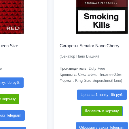
een Size
Сигареты Senator Nano Cherry
(Сенатор Нано Вишня)
e
Производитель:
Duty Free
Крепость:
Смола-5мг, Никотин-0.5мг
Формат:
King Size Superslims(Нано)
чку: 85 руб.
Цена за 1 пачку: 65 руб.
в корзину
Добавить в корзину
аз Telegram
Оформить заказ Telegram