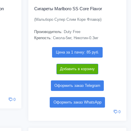
on
Сигареты Marlboro SS Core Flavor
(Мальборо Супер Слим Коре Флавор)
Производитель:
Duty Free
Крепость:
Смола-5мг, Никотин-0.3мг
Цена за 1 пачку: 85 руб.
Добавить в корзину
Оформить заказ Telegram
0
Оформить заказ WhatsApp
0