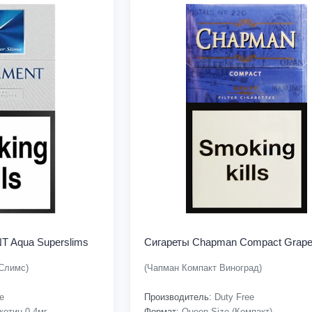
 Aqua Superslims
Сигареты Chapman Compact Grap
Слимс)
(Чапман Компакт Виноград)
e
Производитель:
Duty Free
котин-0.4мг
Формат:
Queen Size (Компакт)