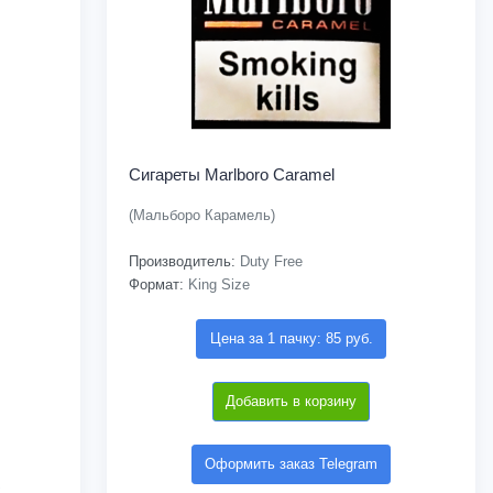
Сигареты Marlboro Caramel
(Мальборо Карамель)
Производитель:
Duty Free
Формат:
King Size
Цена за 1 пачку: 85 руб.
Добавить в корзину
Оформить заказ Telegram