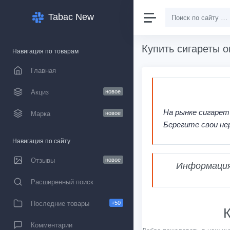
Tabac New
Купить сигареты о
Навигация по товарам
Главная
Акциз
новое
На рынке сигарет
Марка
новое
Берегите свои не
Навигация по сайту
Отзывы
новое
Информация,
Расширенный поиск
Последние товары
+50
К
Комментарии