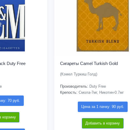
ck Duty Free
Сигареты Camel Turkish Gold
(Кэмел Туркиш Голд)
e
Производитель:
Duty Free
Крепость:
Смола-7мг, Никотин-0.7мг
чку: 70 руб.
Цена за 1 пачку: 90 руб.
в корзину
Добавить в корзину