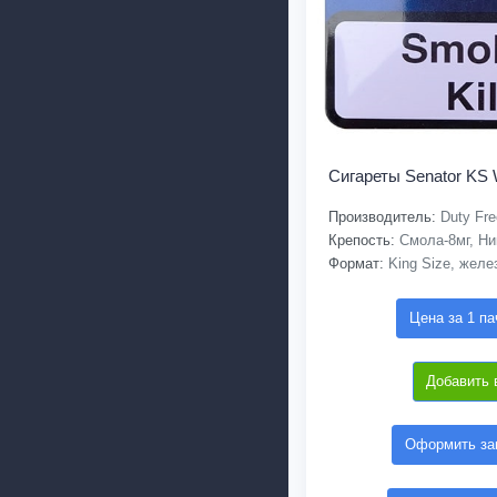
Сигареты Senator KS 
Производитель:
Duty Fre
Крепость:
Смола-8мг, Ни
Формат:
King Size, желе
Цена за 1 па
Добавить 
Оформить зак