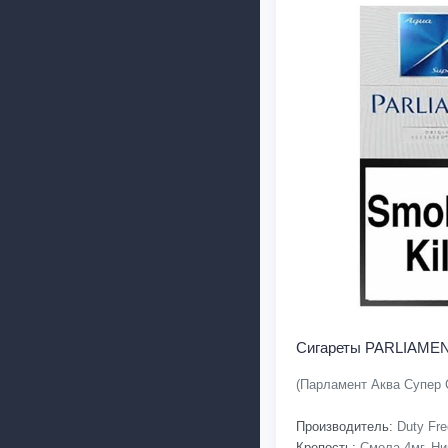
Сигареты PARLIAMENT
(Парламент Аква Супер 
Производитель:
Duty Fre
Крепость:
Смола-4мг, Ни