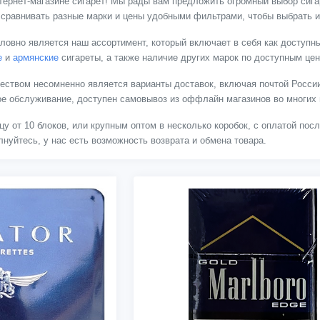
тернет-магазине сигарет! Мы рады вам предложить огромный выбор сигар
 сравнивать разные марки и цены удобными фильтрами, чтобы выбрать и
ловно является наш ассортимент, который включает в себя как доступны
е
и
армянские
сигареты, а также наличие других марок по доступным це
твом несомненно является варианты доставок, включая почтой России
ное обслуживание, доступен самовывоз из оффлайн магазинов во многих 
цу от 10 блоков, или крупным оптом в несколько коробок, с оплатой пос
нуйтесь, у нас есть возможность возврата и обмена товара.