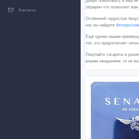
Добро пожаловать в наш ин
обширен что позволяет вам
Контакты
Особенной гордостью безус
нас вы найдете
белорусски
Ещё одним нашим преимущес
тех, кто предпочитает лич
Покупайте сигареты в розни
вашим ожиданиям, то не вол